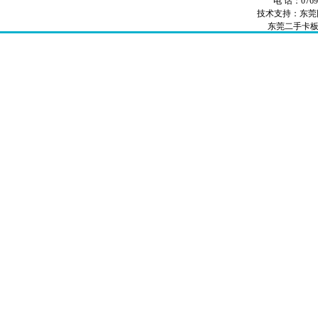
电 话：0769-
技术支持：
东莞
东莞二手卡
卡板厂家
卡板
出口免检卡板