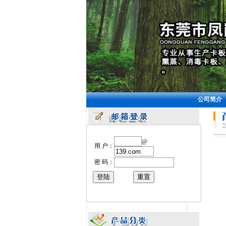
公司简介
@
用 户：
密 码：
东莞卡板厂家