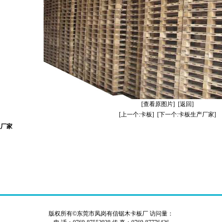
[查看原图片]
[返回]
[上一个:卡板]
[下一个:卡板生产厂家]
板厂家
版权所有©东莞市凤岗有信锯木卡板厂 访问量：