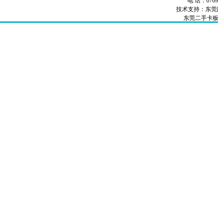
电 话：0769-
技术支持：
东莞
东莞二手卡
卡板厂家
卡板
出口免检卡板