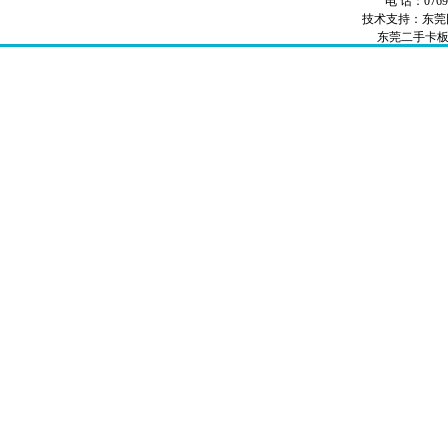
电 话：0769-
技术支持：
东莞
东莞二手卡
卡板厂家
卡板
出口免检卡板